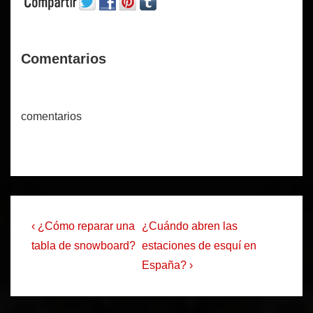
Comentarios
comentarios
Navegación
La
La
‹ ¿Cómo reparar una
¿Cuándo abren las
entrada
entrada
de
tabla de snowboard?
estaciones de esquí en
anterior
siguiente
España? ›
entradas
es
es