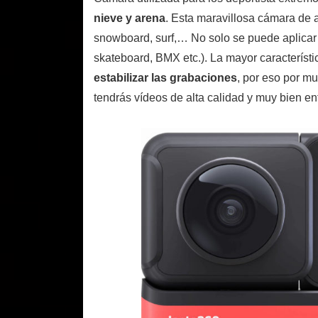
nieve y arena
. Esta maravillosa cámara de 
snowboard, surf,… No solo se puede aplicar 
skateboard, BMX etc.). La mayor característ
estabilizar las grabaciones
, por eso por m
tendrás vídeos de alta calidad y muy bien e