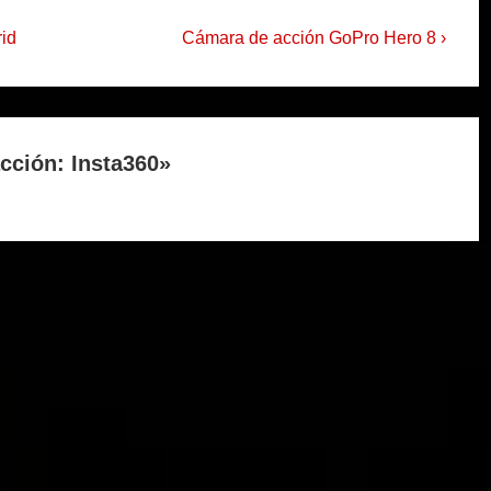
La
rid
Cámara de acción GoPro Hero 8 ›
entrada
siguiente
es
cción: Insta360
»