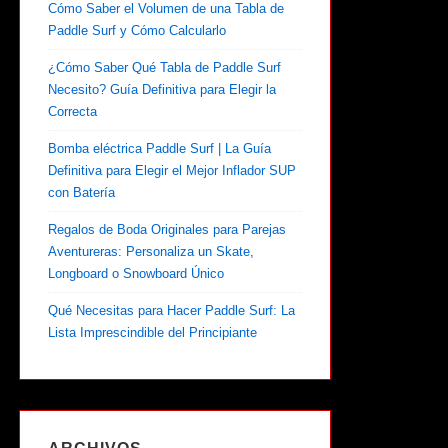
Cómo Saber el Volumen de una Tabla de
Paddle Surf y Cómo Calcularlo
¿Cómo Saber Qué Tabla de Paddle Surf
Necesito? Guía Definitiva para Elegir la
Correcta
Bomba eléctrica Paddle Surf | La Guía
Definitiva para Elegir el Mejor Inflador SUP
con Batería
Regalos de Boda Originales para Parejas
Aventureras: Personaliza un Skate,
Longboard o Snowboard Único
Qué Necesitas para Hacer Paddle Surf: La
Lista Imprescindible del Principiante