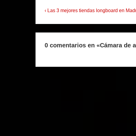
Navegación
La
‹ Las 3 mejores tiendas longboard en Mad
entrada
de
anterior
entradas
es
0 comentarios en «
Cámara de a