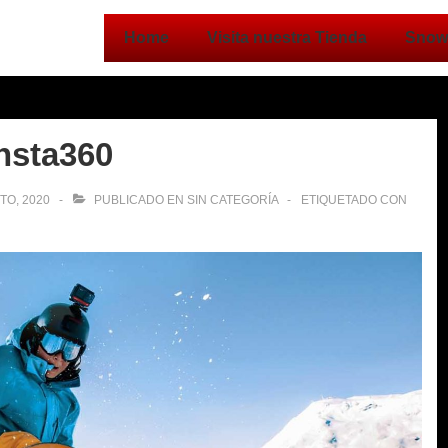
Navegación
Home
Visita nuestra Tienda
Snow
principal
nsta360
TO, 2020
PUBLICADO EN
SIN CATEGORÍA
ETIQUETADO CON